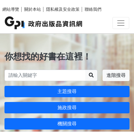
跳至主要內容區塊
網站導覽
│
關於本站
│
隱私權及安全政策
│
聯絡我們
你想找的好書在這裡！
搜尋
進階搜尋
主題搜尋
施政搜尋
機關搜尋