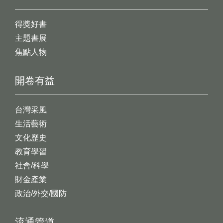
得獎好書
主題書展
焦點人物
開卷有益
台灣采風
生活藝術
文化歷史
教育學習
社會/科學
財金產業
政治/外交/國防
流通管道