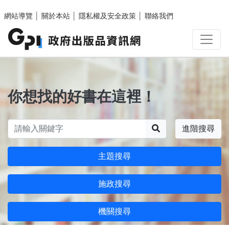
跳至主要內容區塊
網站導覽
│
關於本站
│
隱私權及安全政策
│
聯絡我們
你想找的好書在這裡！
搜尋
進階搜尋
主題搜尋
施政搜尋
機關搜尋