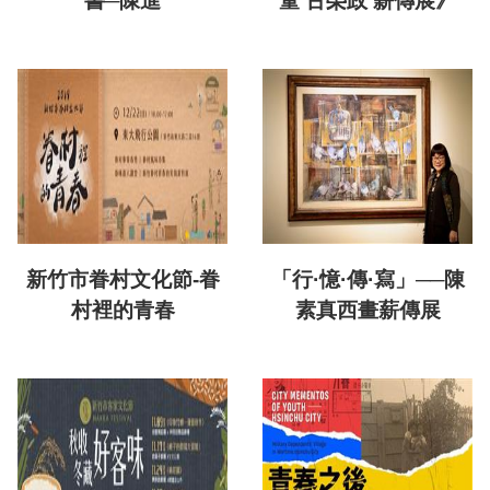
書─陳進
童 古榮政 薪傳展》
新竹市眷村文化節-眷
「行·憶·傳·寫」──陳
村裡的青春
素真西畫薪傳展