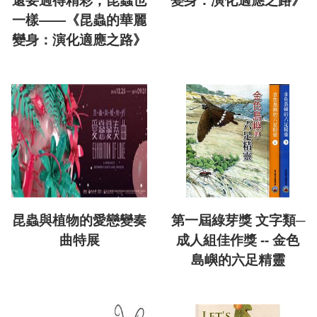
還要過得精彩，昆蟲也
變身：演化適應之路》
一樣——《昆蟲的華麗
變身：演化適應之路》
昆蟲與植物的愛戀變奏
第一屆綠芽獎 文字類─
曲特展
成人組佳作獎 -- 金色
島嶼的六足精靈