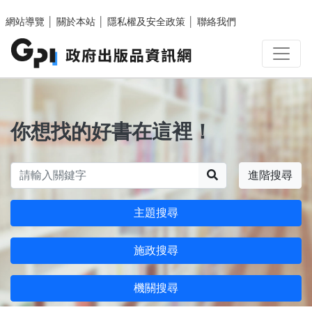
跳至主要內容區塊
網站導覽
│
關於本站
│
隱私權及安全政策
│
聯絡我們
你想找的好書在這裡！
搜尋
進階搜尋
主題搜尋
施政搜尋
機關搜尋