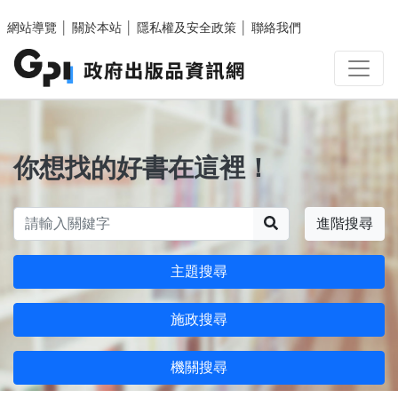
跳至主要內容區塊
網站導覽
│
關於本站
│
隱私權及安全政策
│
聯絡我們
你想找的好書在這裡！
搜尋
進階搜尋
主題搜尋
施政搜尋
機關搜尋