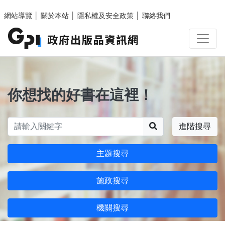
跳至主要內容區塊
網站導覽
│
關於本站
│
隱私權及安全政策
│
聯絡我們
你想找的好書在這裡！
搜尋
進階搜尋
主題搜尋
施政搜尋
機關搜尋