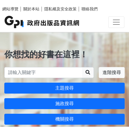
跳至主要內容區塊
網站導覽
│
關於本站
│
隱私權及安全政策
│
聯絡我們
你想找的好書在這裡！
搜尋
進階搜尋
主題搜尋
施政搜尋
機關搜尋