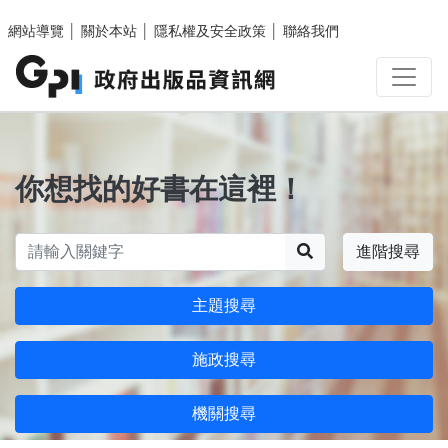
跳至主要內容區塊
網站導覽
│
關於本站
│
隱私權及安全政策
│
聯絡我們
你想找的好書在這裡！
搜尋
進階搜尋
主題搜尋
施政搜尋
機關搜尋