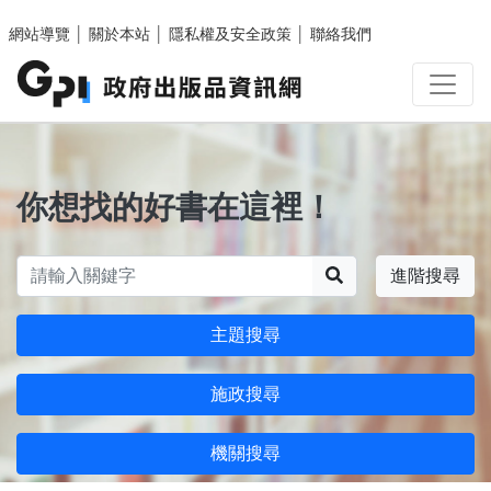
跳至主要內容區塊
網站導覽
│
關於本站
│
隱私權及安全政策
│
聯絡我們
你想找的好書在這裡！
搜尋
進階搜尋
主題搜尋
施政搜尋
機關搜尋