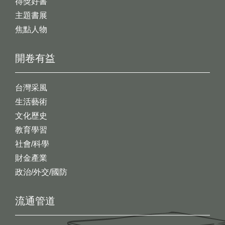
得獎好書
主題書展
焦點人物
開卷有益
台灣采風
生活藝術
文化歷史
教育學習
社會/科學
財金產業
政治/外交/國防
流通管道