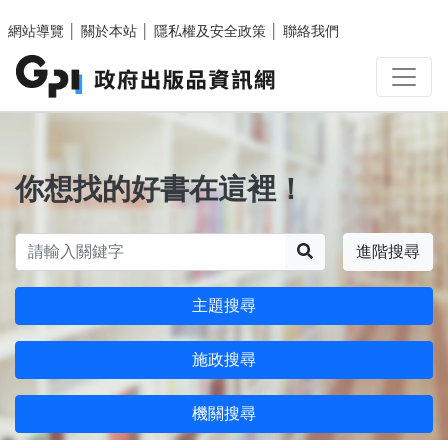
跳至主要內容區塊
網站導覽
│
關於本站
│
隱私權及安全政策
│
聯絡我們
你想找的好書在這裡！
搜尋
進階搜尋
主題搜尋
施政搜尋
機關搜尋