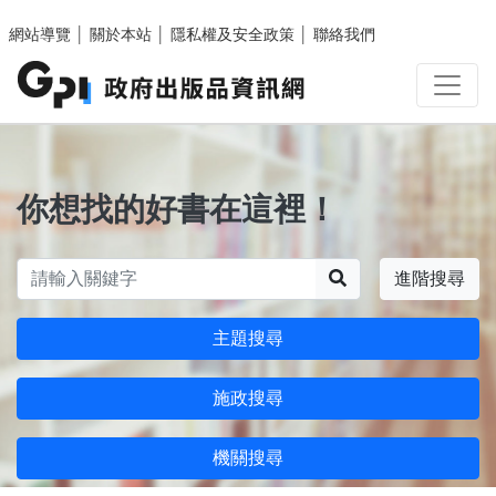
跳至主要內容區塊
網站導覽
│
關於本站
│
隱私權及安全政策
│
聯絡我們
你想找的好書在這裡！
搜尋
進階搜尋
主題搜尋
施政搜尋
機關搜尋