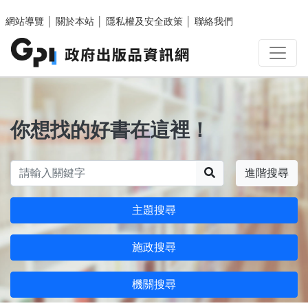
跳至主要內容區塊
網站導覽
│
關於本站
│
隱私權及安全政策
│
聯絡我們
你想找的好書在這裡！
搜尋
進階搜尋
主題搜尋
施政搜尋
機關搜尋