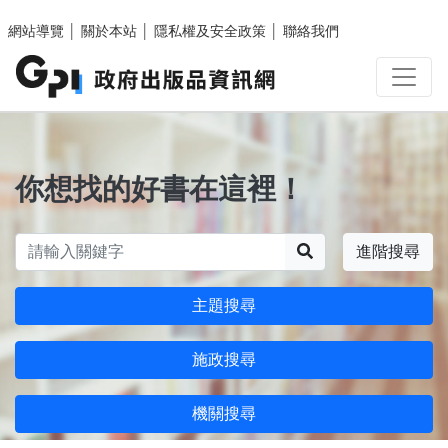
跳至主要內容區塊
網站導覽
│
關於本站
│
隱私權及安全政策
│
聯絡我們
你想找的好書在這裡！
搜尋
進階搜尋
主題搜尋
施政搜尋
機關搜尋