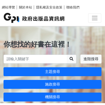
跳至主要內容區塊
網站導覽
│
關於本站
│
隱私權及安全政策
│
聯絡我們
你想找的好書在這裡！
搜尋
進階搜尋
主題搜尋
施政搜尋
機關搜尋