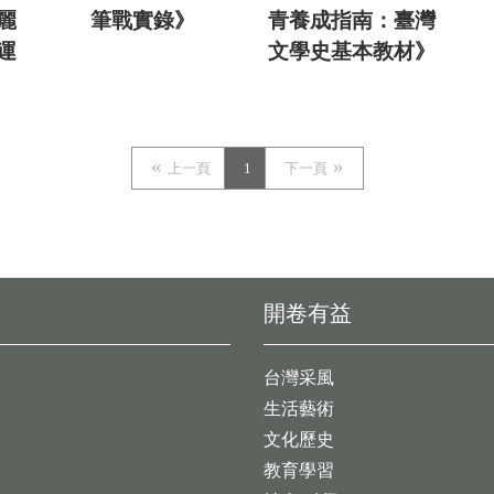
麗
筆戰實錄》
青養成指南：臺灣
運
文學史基本教材》
上一頁
1
下一頁
開卷有益
台灣采風
生活藝術
文化歷史
教育學習