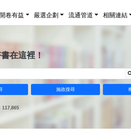
開卷有益
嚴選企劃
流通管道
相關連結
好書在這裡！
尋
施政搜尋
17,865