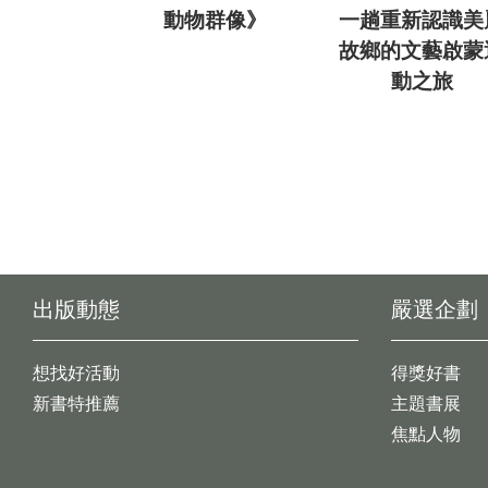
動物群像》
一趟重新認識美
故鄉的文藝啟蒙
動之旅
出版動態
嚴選企劃
想找好活動
得獎好書
新書特推薦
主題書展
焦點人物