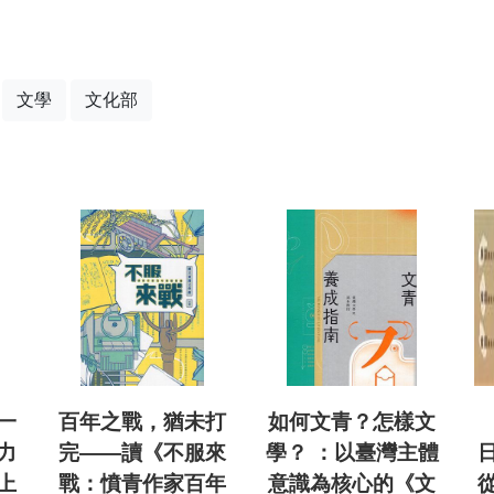
文學
文化部
一
百年之戰，猶未打
如何文青？怎樣文
力
完——讀《不服來
學？ ：以臺灣主體
上
戰：憤青作家百年
意識為核心的《文