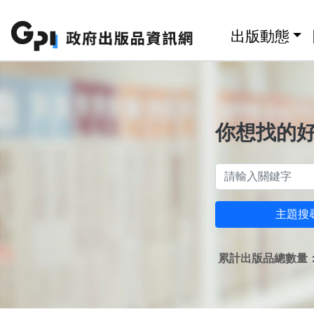
跳至主要內容區塊
:::
出版動態
你想找的
主題搜
累計出版品總數量：1