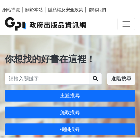
跳至主要內容區塊
網站導覽
│
關於本站
│
隱私權及安全政策
│
聯絡我們
你想找的好書在這裡！
搜尋
進階搜尋
主題搜尋
施政搜尋
機關搜尋