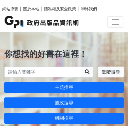
跳至主要內容區塊
網站導覽
│
關於本站
│
隱私權及安全政策
│
聯絡我們
你想找的好書在這裡！
搜尋
進階搜尋
主題搜尋
施政搜尋
機關搜尋