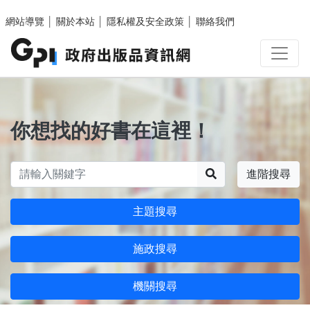
跳至主要內容區塊
網站導覽
│
關於本站
│
隱私權及安全政策
│
聯絡我們
你想找的好書在這裡！
搜尋
進階搜尋
主題搜尋
施政搜尋
機關搜尋