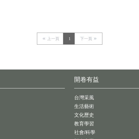
上一頁
1
下一頁
開卷有益
台灣采風
生活藝術
文化歷史
教育學習
社會/科學