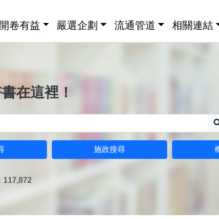
開卷有益
嚴選企劃
流通管道
相關連結
好書在這裡！
尋
施政搜尋
17,872