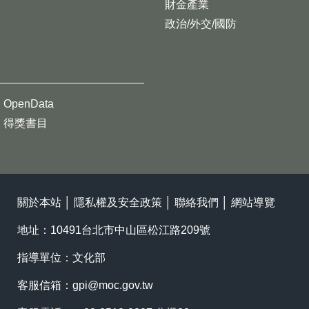
財金產業
政治/外交/國防
OpenData
得獎書目
關於本站
│
隱私權及安全政策
│
聯絡我們
│
網站導覽
地址：10491台北市中山區松江路209號
指導單位：文化部
客服信箱：
gpi@moc.gov.tw