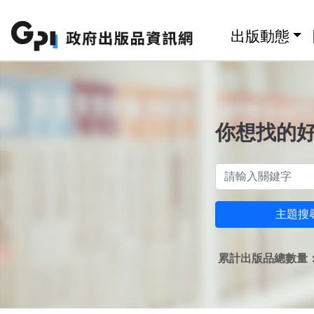
跳至主要內容區塊
:::
出版動態
你想找的
主題搜
累計出版品總數量：1