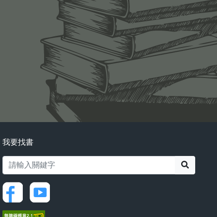
我要找書
搜尋