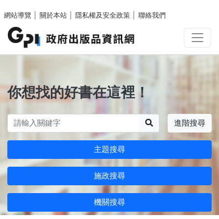
跳至主要內容區塊
網站導覽
│
關於本站
│
隱私權及安全政策
│
聯絡我們
你想找的好書在這裡！
搜尋
進階搜尋
主題搜尋
施政搜尋
機關搜尋