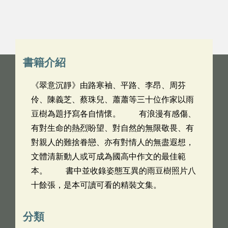
書籍介紹
《翠意沉靜》由路寒袖、平路、李昂、周芬
伶、陳義芝、蔡珠兒、蕭蕭等三十位作家以雨
豆樹為題抒寫各自情懷。 有浪漫有感傷、
有對生命的熱烈盼望、對自然的無限敬畏、有
對親人的難捨眷戀、亦有對情人的無盡遐想，
文體清新動人或可成為國高中作文的最佳範
本。 書中並收錄姿態互異的雨豆樹照片八
十餘張，是本可讀可看的精裝文集。
分類