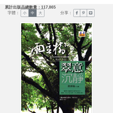
:::
累計出版品總數量：117,865
字體：
分享：
臉書分享(另開新視窗)
噗浪分享(另開新視
Line分享(另
小
中
大