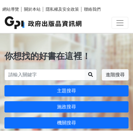
跳至主要內容區塊
網站導覽
│
關於本站
│
隱私權及安全政策
│
聯絡我們
你想找的好書在這裡！
搜尋
進階搜尋
主題搜尋
施政搜尋
機關搜尋