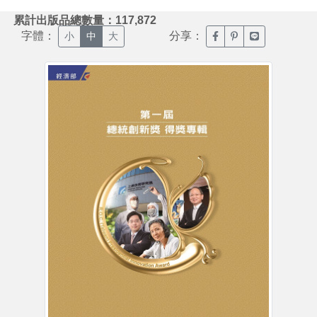
:::
累計出版品總數量：117,872
字體：
分享：
臉書分享(另開新視窗)
噗浪分享(另開新視
Line分享(另
小
中
大