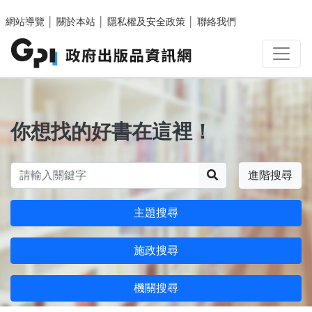
跳至主要內容區塊
網站導覽
│
關於本站
│
隱私權及安全政策
│
聯絡我們
你想找的好書在這裡！
搜尋
進階搜尋
主題搜尋
施政搜尋
機關搜尋