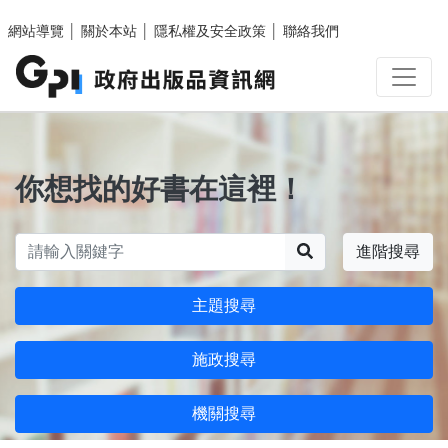
跳至主要內容區塊
網站導覽
│
關於本站
│
隱私權及安全政策
│
聯絡我們
你想找的好書在這裡！
搜尋
進階搜尋
主題搜尋
施政搜尋
機關搜尋