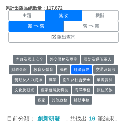
施政搜尋結果頁面
:::
累計出版品總數量：117,872
主題
施政
機關
新 => 舊
舊 => 新
匯出查詢
內政及國土安全
外交僑務及兩岸
國防及退伍軍人
財政金融
教育及體育
法務
經濟貿易
交通及建設
勞動及人力資源
農業
衛生及社會安全
環境資源
文化及觀光
國家發展及科技
海洋事務
原住民族
客家
其他政務
輔助事務
目前分類：
創新研發
，共找出
16
筆結果。