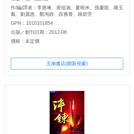
作/編/譯者：李惠琳、唐祖湘、夏曉米、孫慶龍、陳玉
鳳、劉麗惠、鄭洵錚、薛雅菁、鍾碧芳
GPN：1010101854
出版／創刊日期：2012-08
價格：未定價
五南書店(開新視窗)