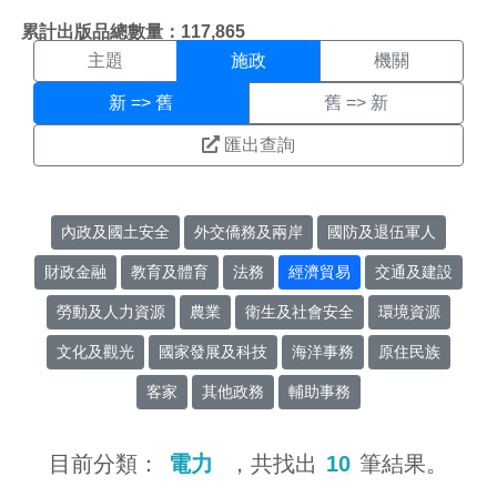
施政搜尋結果頁面
:::
累計出版品總數量：117,865
主題
施政
機關
新 => 舊
舊 => 新
匯出查詢
內政及國土安全
外交僑務及兩岸
國防及退伍軍人
財政金融
教育及體育
法務
經濟貿易
交通及建設
勞動及人力資源
農業
衛生及社會安全
環境資源
文化及觀光
國家發展及科技
海洋事務
原住民族
客家
其他政務
輔助事務
目前分類：
電力
，共找出
10
筆結果。