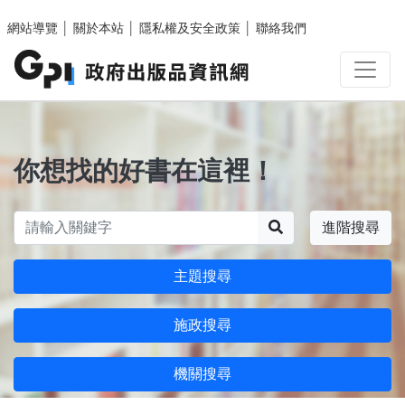
跳至主要內容區塊
網站導覽
│
關於本站
│
隱私權及安全政策
│
聯絡我們
你想找的好書在這裡！
搜尋
進階搜尋
主題搜尋
施政搜尋
機關搜尋