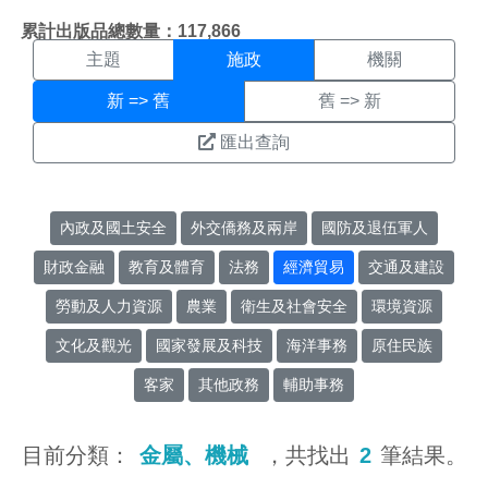
施政搜尋結果頁面
:::
累計出版品總數量：117,866
主題
施政
機關
新 => 舊
舊 => 新
匯出查詢
內政及國土安全
外交僑務及兩岸
國防及退伍軍人
財政金融
教育及體育
法務
經濟貿易
交通及建設
勞動及人力資源
農業
衛生及社會安全
環境資源
文化及觀光
國家發展及科技
海洋事務
原住民族
客家
其他政務
輔助事務
目前分類：
金屬、機械
，共找出
2
筆結果。