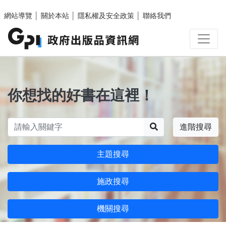
跳至主要內容區塊
網站導覽
│
關於本站
│
隱私權及安全政策
│
聯絡我們
你想找的好書在這裡！
搜尋
進階搜尋
主題搜尋
施政搜尋
機關搜尋