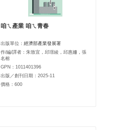
咱ㄟ產業 咱ㄟ青春
出版單位：
經濟部產業發展署
作/編/譯者：朱致宜，邱璟綾，邱惠姍，張
名榕
GPN：1011401396
出版／創刊日期：2025-11
價格：600