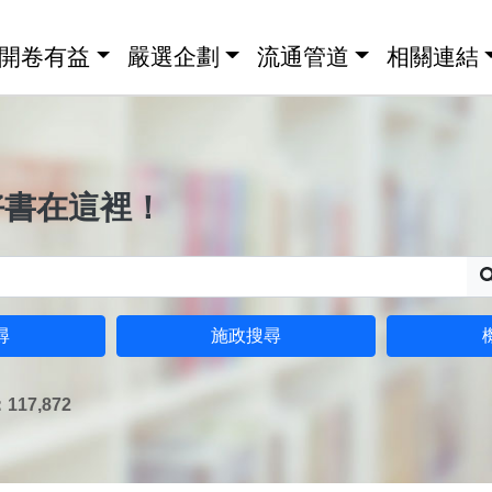
開卷有益
嚴選企劃
流通管道
相關連結
好書在這裡！
尋
施政搜尋
17,872