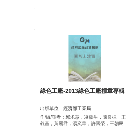
綠色工廠-2013綠色工廠標章專輯
出版單位：
經濟部工業局
作/編/譯者：邱求慧，凌韻生，陳良棟，王
義基，黃麗君，湯奕華，許國榮，王朝民，
張韋豪，陳念妤，譚振中