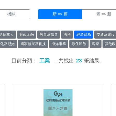
機關
新 => 舊
舊 => 新
退伍軍人
財政金融
教育及體育
法務
經濟貿易
交通及建設
文化及觀光
國家發展及科技
海洋事務
原住民族
客家
其他政
目前分類：
工業
，共找出
23
筆結果。