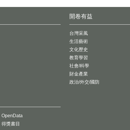
開卷有益
台灣采風
生活藝術
文化歷史
教育學習
社會/科學
財金產業
政治/外交/國防
OpenData
得獎書目