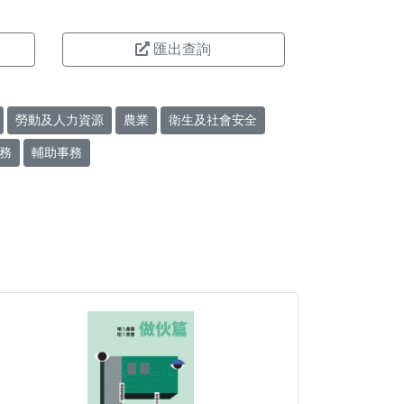
匯出查詢
勞動及人力資源
農業
衛生及社會安全
務
輔助事務