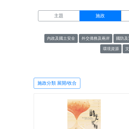
施政搜尋結果頁面
:::
主題
施政
內政及國土安全
外交僑務及兩岸
國防及
環境資源
施政分類 展開/收合