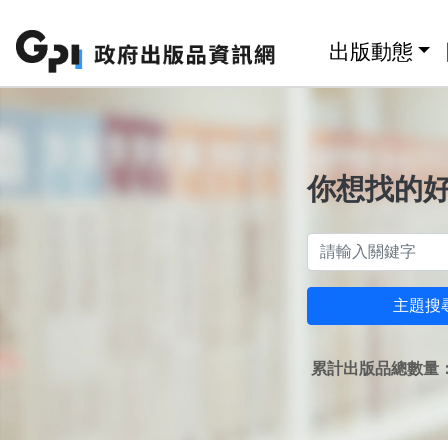
跳至主要內容區塊
:::
出版動態
你想找的
主題搜
累計出版品總數量：1