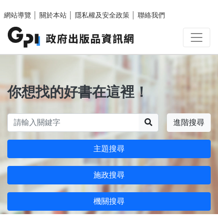
跳至主要內容區塊
網站導覽
│
關於本站
│
隱私權及安全政策
│
聯絡我們
你想找的好書在這裡！
搜尋
進階搜尋
主題搜尋
施政搜尋
機關搜尋