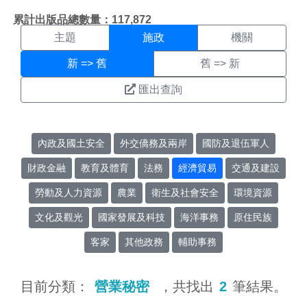
施政搜尋結果頁面
:::
累計出版品總數量：117,872
主題
施政
機關
新 => 舊
舊 => 新
匯出查詢
內政及國土安全
外交僑務及兩岸
國防及退伍軍人
財政金融
教育及體育
法務
經濟貿易
交通及建設
勞動及人力資源
農業
衛生及社會安全
環境資源
文化及觀光
國家發展及科技
海洋事務
原住民族
客家
其他政務
輔助事務
目前分類：
營業秘密
，共找出
2
筆結果。