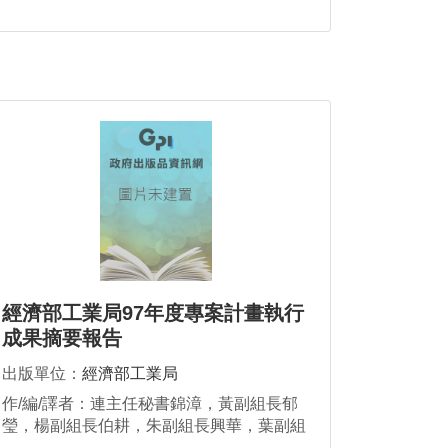
經濟部工業局97年度專案計畫執行
成果摘要報告
出版單位：
經濟部工業局
作/編/譯者：連主任秘書錦漳，黃副組長郁
瑩，楊副組長伯耕，朱副組長興華，葉副組
長至誠，邱副組長求慧，傅副組長偉祥，陸