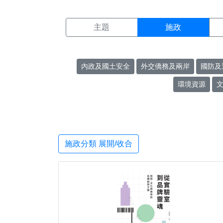
施政搜尋結果頁面
:::
主題
施政
內政及國土安全
外交僑務及兩岸
國防及
環境資源
施政分類 展開/收合