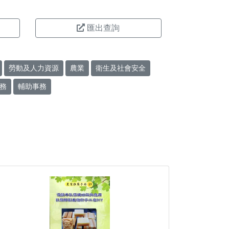
匯出查詢
勞動及人力資源
農業
衛生及社會安全
務
輔助事務