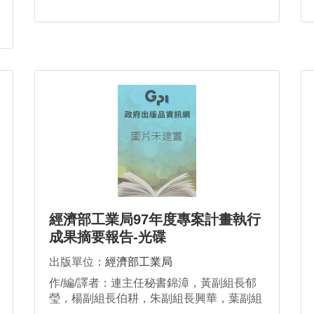
經濟部工業局97年度專案計畫執行
成果摘要報告-光碟
出版單位：
經濟部工業局
作/編/譯者：連主任秘書錦漳，黃副組長郁
瑩，楊副組長伯耕，朱副組長興華，葉副組
長至誠，邱副組長求慧，傅副組長偉祥，陸