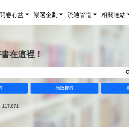
開卷有益
嚴選企劃
流通管道
相關連結
好書在這裡！
尋
施政搜尋
17,871