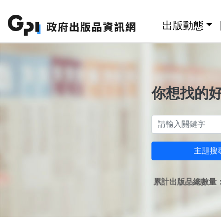
跳至主要內容區塊
:::
出版動態
你想找的
主題搜
累計出版品總數量：1