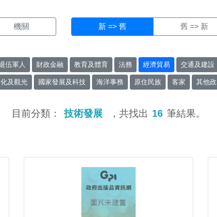
機關
新 => 舊
舊 => 新
退伍軍人
財政金融
教育及體育
法務
經濟貿易
交通及建設
文化及觀光
國家發展及科技
海洋事務
原住民族
客家
其他政
目前分類：
技術發展
，共找出
16
筆結果。