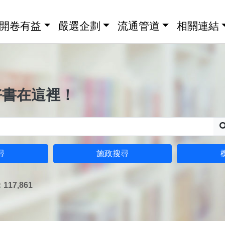
開卷有益
嚴選企劃
流通管道
相關連結
好書在這裡！
尋
施政搜尋
17,861