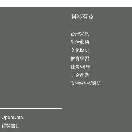
開卷有益
台灣采風
生活藝術
文化歷史
教育學習
社會/科學
財金產業
政治/外交/國防
OpenData
得獎書目