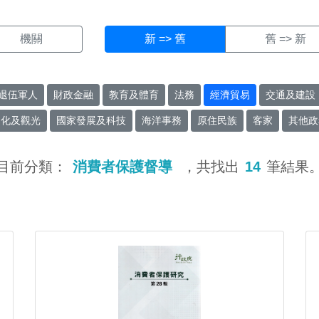
機關
新 => 舊
舊 => 新
退伍軍人
財政金融
教育及體育
法務
經濟貿易
交通及建設
文化及觀光
國家發展及科技
海洋事務
原住民族
客家
其他政
目前分類：
消費者保護督導
，共找出
14
筆結果