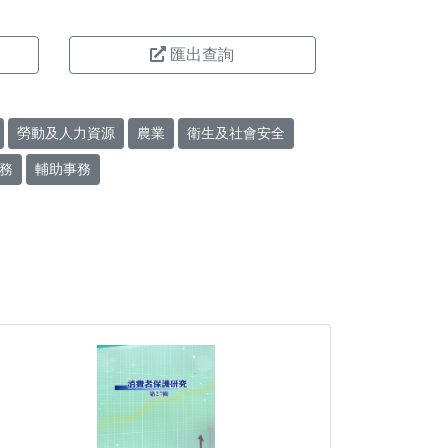
匯出查詢
勞動及人力資源
農業
衛生及社會安全
務
輔助事務
。