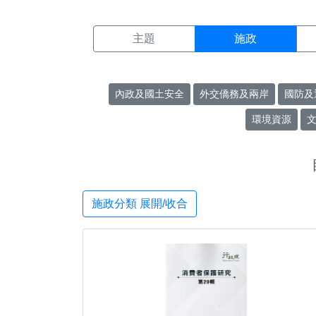
施政搜尋結果頁面
:::
主題
施政
內政及國土安全
外交僑務及兩岸
國防及
環境資源
施政分類 展開/收合