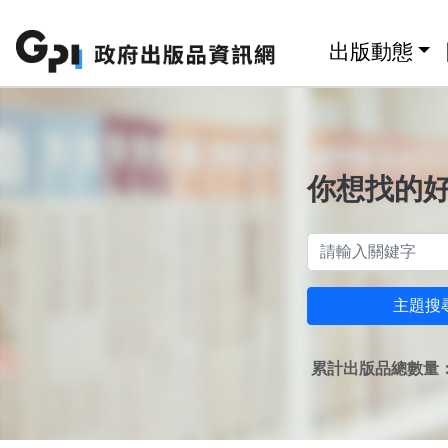
跳至主要內容區塊
:::
出版動態
你想找的
主題搜
累計出版品總數量：1