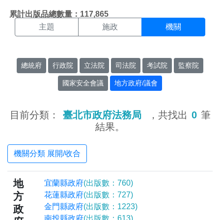
機關搜尋結果頁面
:::
累計出版品總數量：117,865
主題
施政
機關
總統府
行政院
立法院
司法院
考試院
監察院
國家安全會議
地方政府/議會
目前分類：
臺北市政府法務局
，共找出
0
筆
結果。
機關分類 展開/收合
地
宜蘭縣政府
(出版數：760)
方
花蓮縣政府
(出版數：727)
金門縣政府
(出版數：1223)
政
南投縣政府
(出版數：613)