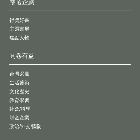
嚴選企劃
得獎好書
主題書展
焦點人物
開卷有益
台灣采風
生活藝術
文化歷史
教育學習
社會/科學
財金產業
政治/外交/國防