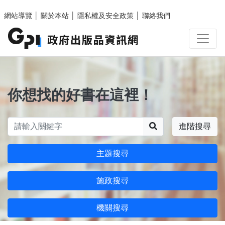
跳至主要內容區塊
網站導覽
│
關於本站
│
隱私權及安全政策
│
聯絡我們
你想找的好書在這裡！
搜尋
進階搜尋
主題搜尋
施政搜尋
機關搜尋