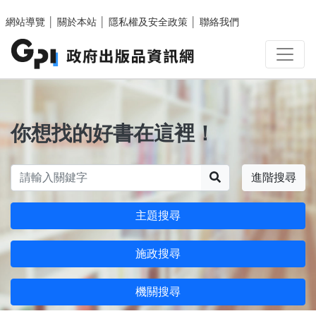
跳至主要內容區塊
網站導覽
│
關於本站
│
隱私權及安全政策
│
聯絡我們
你想找的好書在這裡！
搜尋
進階搜尋
主題搜尋
施政搜尋
機關搜尋