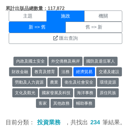
施政搜尋結果頁面
:::
累計出版品總數量：117,872
主題
施政
機關
新 => 舊
舊 => 新
匯出查詢
內政及國土安全
外交僑務及兩岸
國防及退伍軍人
財政金融
教育及體育
法務
經濟貿易
交通及建設
勞動及人力資源
農業
衛生及社會安全
環境資源
文化及觀光
國家發展及科技
海洋事務
原住民族
客家
其他政務
輔助事務
目前分類：
投資業務
，共找出
234
筆結果。