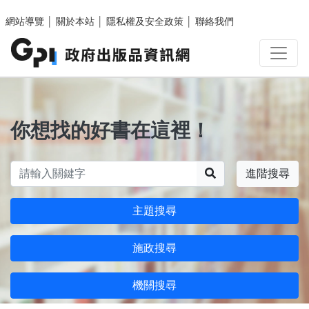
跳至主要內容區塊
網站導覽
│
關於本站
│
隱私權及安全政策
│
聯絡我們
你想找的好書在這裡！
搜尋
進階搜尋
主題搜尋
施政搜尋
機關搜尋