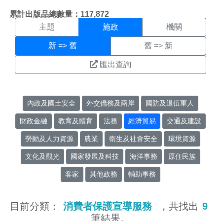
施政搜尋結果頁面
:::
累計出版品總數量：117,872
主題
施政
機關
新 => 舊
舊 => 新
匯出查詢
內政及國土安全
外交僑務及兩岸
國防及退伍軍人
財政金融
教育及體育
法務
經濟貿易
交通及建設
勞動及人力資源
農業
衛生及社會安全
環境資源
文化及觀光
國家發展及科技
海洋事務
原住民族
客家
其他政務
輔助事務
目前分類：
消費者保護宣導服務
，共找出
9
筆結果。