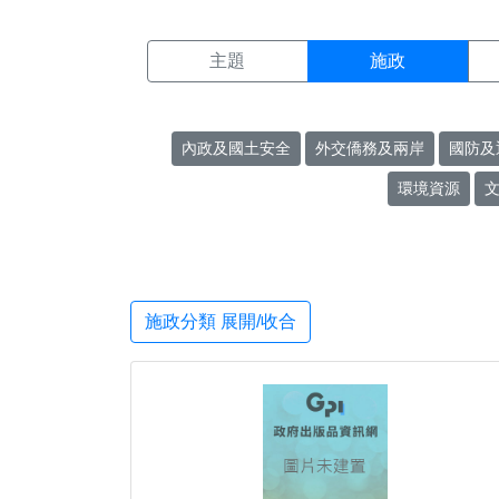
施政搜尋結果頁面
:::
主題
施政
內政及國土安全
外交僑務及兩岸
國防及
環境資源
施政分類 展開/收合