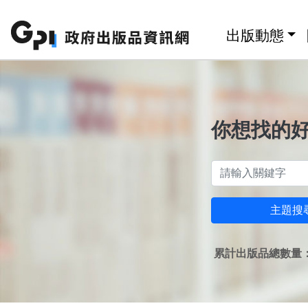
跳至主要內容區塊
:::
出版動態
你想找的
主題搜
累計出版品總數量：1