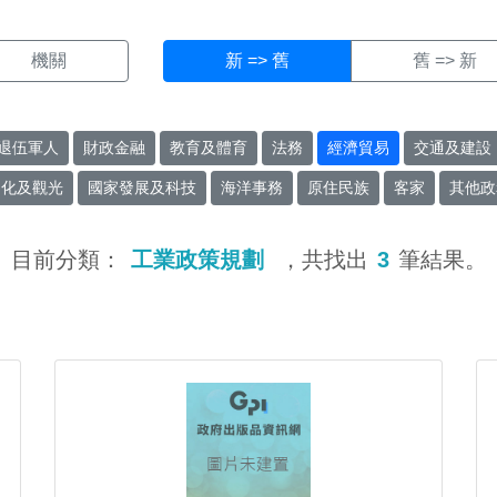
機關
新 => 舊
舊 => 新
退伍軍人
財政金融
教育及體育
法務
經濟貿易
交通及建設
文化及觀光
國家發展及科技
海洋事務
原住民族
客家
其他政
目前分類：
工業政策規劃
，共找出
3
筆結果。