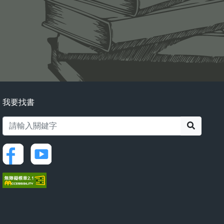
我要找書
搜尋