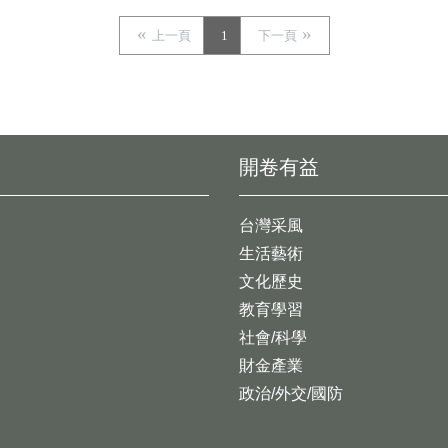
上一頁
1
下一頁
開卷有益
台灣采風
生活藝術
文化歷史
教育學習
社會/科學
財金產業
政治/外交/國防