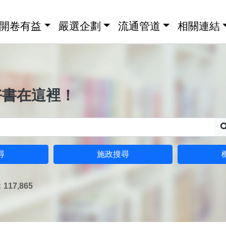
開卷有益
嚴選企劃
流通管道
相關連結
好書在這裡！
尋
施政搜尋
17,865