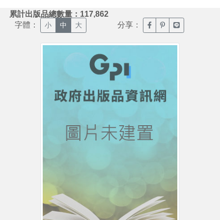
:::
累計出版品總數量：117,862
字體：
分享：
臉書分享(另開新視窗)
噗浪分享(另開新視
Line分享(另
小
中
大