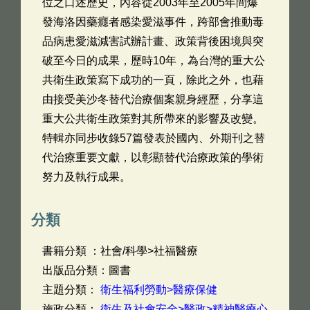
位之口述歷史，內容從2003年至2005年間爆
發海洛因藥癮者感染愛滋事件，跨部會推動毒
品病患愛滋減害試辦計畫、政策背後困境與突
破至今日的成果，歷時10年，為台灣的重大公
共衛生政策寫下成功的一頁，除此之外，也藉
由接受美沙冬替代治療個案親身經歷，分享這
重大公共衛生政策對其所帶來的影響及改變。
特輯亦同步收錄57篇發表於國內、外期刊之替
代治療重要文獻，以彰顯替代治療政策的學術
努力及執行成果。
分類
書籍分類 ：社會/科學>社福醫療
出版品分類：圖書
主題分類：
衛生福利勞動>醫療保健
施政分類：
衛生及社會安全>醫政>精神醫療心