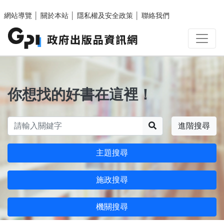
跳至主要內容區塊
網站導覽
│
關於本站
│
隱私權及安全政策
│
聯絡我們
你想找的好書在這裡！
搜尋
進階搜尋
主題搜尋
施政搜尋
機關搜尋