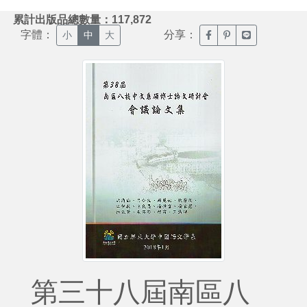
:::
累計出版品總數量：117,872
字體：
分享：
臉書分享(另開新視窗)
噗浪分享(另開新視
Line分享(另
小
中
大
第三十八屆南區八