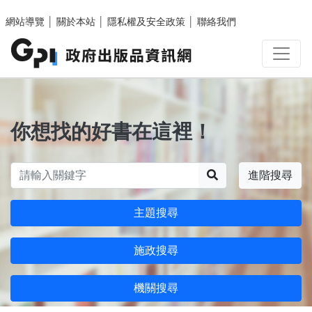
跳至主要內容區塊
網站導覽
│
關於本站
│
隱私權及安全政策
│
聯絡我們
你想找的好書在這裡！
搜尋
進階搜尋
主題搜尋
施政搜尋
機關搜尋