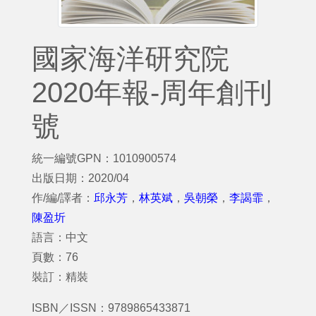
國家海洋研究院
2020年報-周年創刊
號
統一編號GPN：1010900574
出版日期：2020/04
作/編/譯者：
邱永芳
，
林英斌
，
吳朝榮
，
李謁霏
，
陳盈圻
語言：中文
頁數：76
裝訂：精裝
ISBN／ISSN：9789865433871