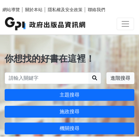
跳至主要內容區塊
網站導覽
│
關於本站
│
隱私權及安全政策
│
聯絡我們
你想找的好書在這裡！
搜尋
進階搜尋
主題搜尋
施政搜尋
機關搜尋