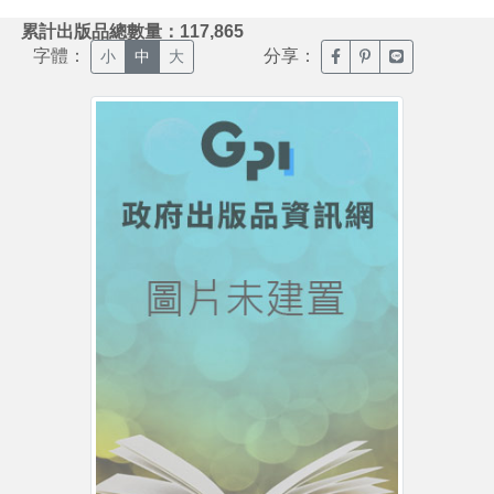
:::
累計出版品總數量：117,865
字體：
分享：
臉書分享(另開新視窗)
噗浪分享(另開新視
Line分享(另
小
中
大