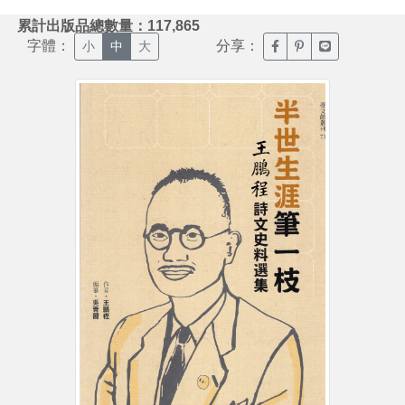
:::
累計出版品總數量：117,865
字體：
分享：
臉書分享(另開新視窗)
噗浪分享(另開新視
Line分享(另
小
中
大