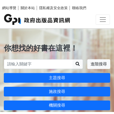
跳至主要內容區塊
網站導覽
│
關於本站
│
隱私權及安全政策
│
聯絡我們
你想找的好書在這裡！
搜尋
進階搜尋
主題搜尋
施政搜尋
機關搜尋