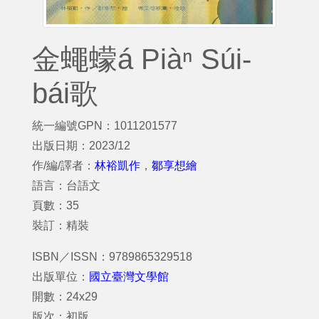
金蠅蠓á Piàⁿ Súi-
bái歌
統一編號GPN：1011201577
出版日期：2023/12
作/編/譯者：
林裕凱作
，
鄒享想繪
語言：台語文
頁數：35
裝訂：精裝
ISBN／ISSN：9789865329518
出版單位：
國立臺灣文學館
開數：24x29
版次：初版