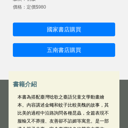
價格：定價$980
國家書店購買
五南書店購買
書籍介紹
本書為搭配臺灣唸歌之臺語兒童文學動畫繪
本。內容講述金蠅和蚊子比較美醜的故事，其
比美的過程中沿路詢問各種昆蟲，全篇表現不
服輸又不莽撞、友善卻不諂媚等寓意。是一部