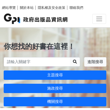
跳至主要內容區塊
網站導覽
│
關於本站
│
隱私權及安全政策
│
聯絡我們
你想找的好書在這裡！
搜尋
進階搜尋
主題搜尋
施政搜尋
機關搜尋