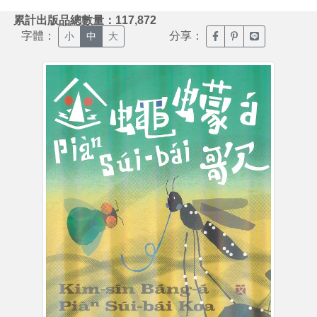
:::
累計出版品總數量：117,872
字體：
分享：
臉書分享(另開新視窗)
噗浪分享(另開新視
Line分享(另
小
中
大