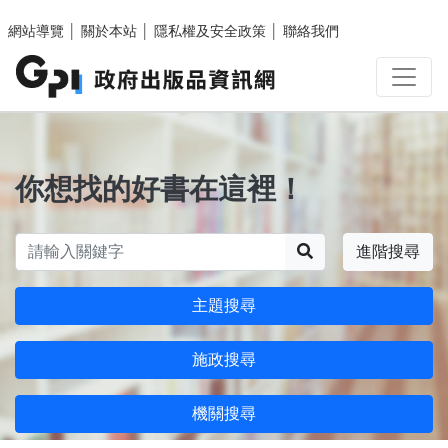
跳至主要內容區塊
網站導覽
│
關於本站
│
隱私權及安全政策
│
聯絡我們
你想找的好書在這裡！
搜尋
進階搜尋
主題搜尋
施政搜尋
機關搜尋