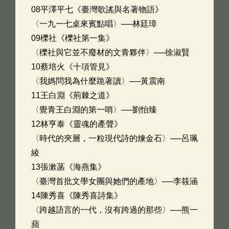
08平澤平七《臺灣歌謠與名著物語》
〈一九一七桌來賓點唱〉──林廷璋
09櫟社《櫟社第一集》
〈櫟社與它並不廢材的文青夥伴〉──徐淑賢
10蔡培火《十項管見》
〈我媽問我為什麼跪著讀〉──黃震南
11王白淵《荊棘之道》
〈覺青王白淵的第一哨〉──劉怡臻
12林亨泰《靈魂的產聲》
〈時代的夾層，一粒現代詩的煉金石〉──呂珮
綾
13張漱菡《海燕集》
〈臺灣首批文學女團與她們的產地〉──李筱涵
14陳秀喜《陳秀喜詩集》
〈跨越語言的一代，沒有跨過的那些〉──熊一
蘋