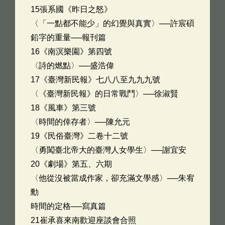
15張系國《昨日之怒》
〈「一點都不能少」的幻覺與真實〉──許宸碩
鉛字的重量──報刊篇
16《南溟樂園》第四號
〈詩的燃點〉──盛浩偉
17《臺灣新民報》七八八至九九九號
〈《臺灣新民報》的日常戰鬥〉──徐淑賢
18《風車》第三號
〈時間的倖存者〉──陳允元
19《民俗臺灣》二卷十二號
〈勇闖臺北帝大的臺灣人女學生〉──謝宜安
20《劇場》第五、六期
〈他從沒被當成作家，卻充滿文學感〉──朱宥
勳
時間的定格──寫真篇
21崔承喜來南歡迎座談會合照