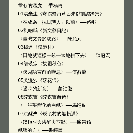
掌心的溫度──手稿篇
01洪棄生《寄鶴齋詩草乙未以前謔蹻集》
〈在成為「抗日詩人」以前〉──路那
02劉吶鷗《新文藝日記》
〈臺灣文青的歧路〉──陳允元
03楊逵《模範村》
〈田地就這樣一畝一畝地耕下去〉──陳冠宏
04龍瑛宗〈故園秋色〉
〈跨越語言前的嘆息〉──傅彥龍
05吳漫沙《落花恨》
〈過時的新意〉──蕭詒徽
06陸森寶《陸森寶自傳》
〈一張張變化的白紙〉──馬翊航
07洪醒夫《崁頂村的無賴漢》
〈崁頂村與洪醒夫剪影〉──廖崇倫
紙張的方寸──書籍篇