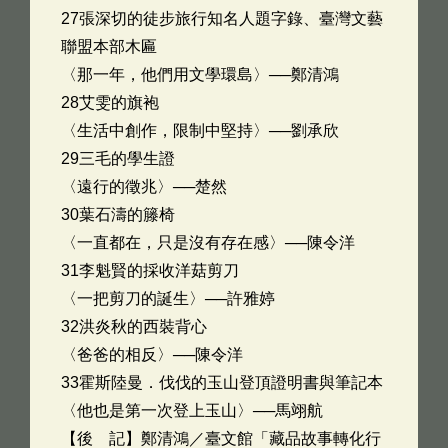
27張深切的徒步旅行知名人題字錄、臺灣文藝
聯盟本部木匾
〈那一年，他們用文學環島〉──鄭清鴻
28艾雯的旗袍
〈生活中創作，限制中堅持〉──劉承欣
29三毛的學生證
〈遠行的徵兆〉──楚然
30葉石濤的籐椅
〈一直都在，只是沒有存在感〉──陳令洋
31李魁賢的採收洋菇剪刀
〈一把剪刀的誕生〉──許雅婷
32洪炎秋的西裝背心
〈爸爸的相反〉──陳令洋
33霍斯陸曼．伐伐的玉山登頂證明書與筆記本
〈他也是第一次登上玉山〉──馬翊航
【後 記】鄭清鴻／臺文館「藏品故事轉化行