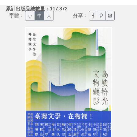
:::
累計出版品總數量：117,872
字體：
分享：
臉書分享(另開新視窗)
噗浪分享(另開新視
Line分享(另
小
中
大