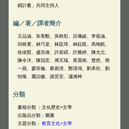
銷計畫」共同主持人
編／著／譯者簡介
王品涵、朱宥勳、吳映彤、呂珮綾、李筱涵、
邱映寰、林巧棠、林廷璋、林鈺凱、馬翊航、
徐淑賢、盛浩偉、許宸碩、許雅婷、陳允元、
陳令洋、陳冠宏、傅芃瑞、黃震南、楚然、熊
一蘋、廖崇倫、蔡易澄、鄭清鴻、劉承欣、劉
怡臻、蕭詒徽、謝宜安、瀟湘神
分類
書籍分類 ：文化歷史>文學
出版品分類：圖書
主題分類：
教育文化>文學