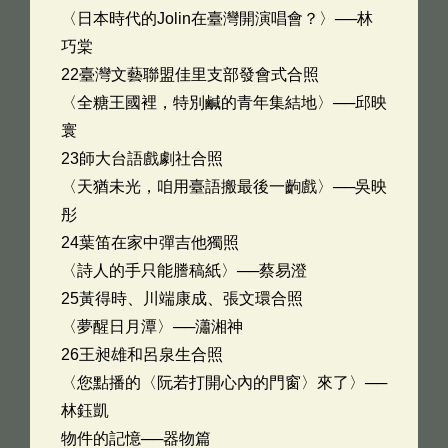
〈日本時代的Jolin在臺灣開演唱會？〉──林
巧棠
22臺灣文藝聯盟佳里支部發會式合照
〈全糖王國裡，特別鹹的青年集結地〉──邱映
寰
23師大台語戲劇社合照
〈天猶未光，咱用臺語搬最後一齣戲〉──吳映
彤
24葉笛在家中彈吉他獨照
〈詩人的手只能謄稿紙〉──蔡易澄
25黃得時、川端康成、張文環合照
〈夢醒日月潭〉──瀟湘神
26王昶雄和呂泉生合照
〈您點播的〈阮若打開心內的門窗〉來了〉──
林鈺凱
物件的記憶──器物篇