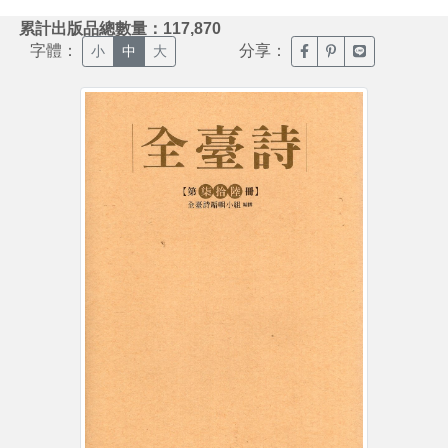
:::
累計出版品總數量：117,870
字體：
分享：
臉書分享(另開新視窗)
噗浪分享(另開新視
Line分享(另
小
中
大