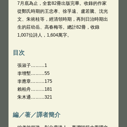
7月底為止，全套82冊出版完畢。收錄的作家
從鄭氏時期的王忠孝、徐孚遠、盧若騰、沈光
文、朱術桂等，經清領時期，再到日治時期出
生的莊幼岳、高春梅等。總計82冊，收錄
1,007位詩人，1,604萬字。
目次
張淑子………1
李增塹………55
李應章………175
賴柏舟………181
朱木通………321
編／著／譯者簡介