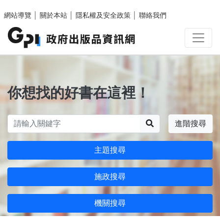
跳至主要內容區塊
網站導覽
│
關於本站
│
隱私權及安全政策
│
聯絡我們
你想找的好書在這裡！
搜尋
進階搜尋
主題搜尋
施政搜尋
機關搜尋