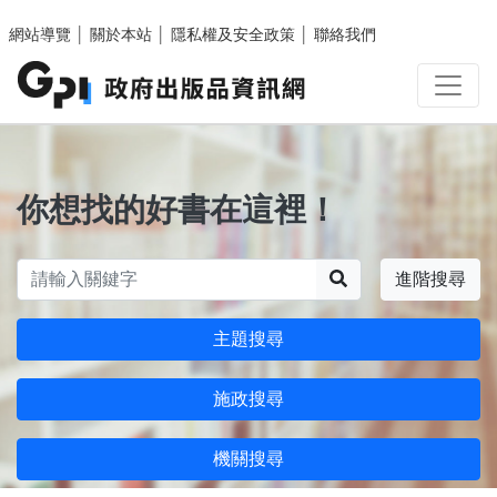
跳至主要內容區塊
網站導覽
│
關於本站
│
隱私權及安全政策
│
聯絡我們
你想找的好書在這裡！
搜尋
進階搜尋
主題搜尋
施政搜尋
機關搜尋