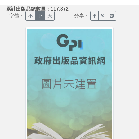
:::
累計出版品總數量：117,872
字體：
分享：
臉書分享(另開新視窗)
噗浪分享(另開新視
Line分享(另
小
中
大