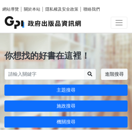
跳至主要內容區塊
網站導覽
│
關於本站
│
隱私權及安全政策
│
聯絡我們
你想找的好書在這裡！
搜尋
進階搜尋
主題搜尋
施政搜尋
機關搜尋