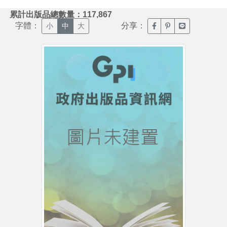
:::
累計出版品總數量：117,867
字體：
分享：
臉書分享(另開新視窗)
噗浪分享(另開新視
Line分享(另
小
中
大