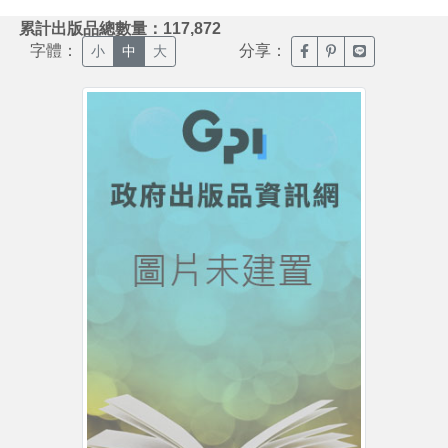
:::
累計出版品總數量：117,872
字體：
分享：
臉書分享(另開新視窗)
噗浪分享(另開新視
Line分享(另
小
中
大