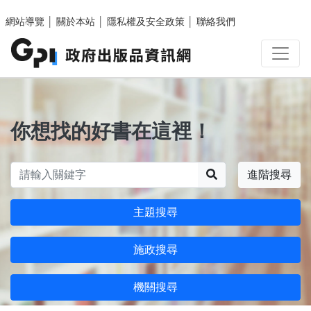
跳至主要內容區塊
網站導覽
│
關於本站
│
隱私權及安全政策
│
聯絡我們
你想找的好書在這裡！
搜尋
進階搜尋
主題搜尋
施政搜尋
機關搜尋