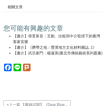
相關文章
您可能有興趣的文章
【書介】尋覓客音：互動、比較與中介取徑下的臺灣
客家音樂
【書介】《臍帶之地：豐濱地方文化材料圖誌. 1》
【書介】武旦家門：楊蓮英(臺北市傳統藝術系列叢書)
Facebook(另
Line(另
Plurk(另
開
開
開
新
新
新
視
視
視
窗)
窗)
窗)
<上一篇 【書籍試閱】《Dear Blue...