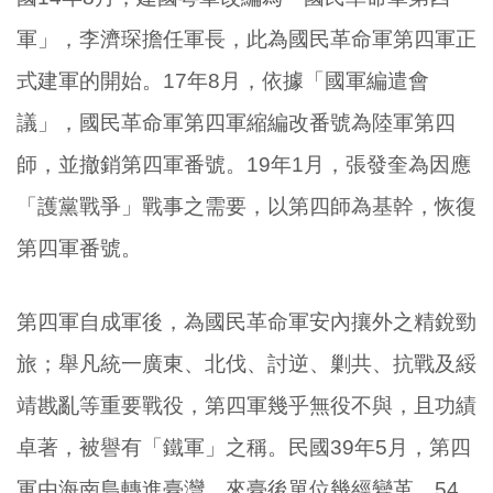
軍」，李濟琛擔任軍長，此為國民革命軍第四軍正
式建軍的開始。17年8月，依據「國軍編遣會
議」，國民革命軍第四軍縮編改番號為陸軍第四
師，並撤銷第四軍番號。19年1月，張發奎為因應
「護黨戰爭」戰事之需要，以第四師為基幹，恢復
第四軍番號。
第四軍自成軍後，為國民革命軍安內攘外之精銳勁
旅；舉凡統一廣東、北伐、討逆、剿共、抗戰及綏
靖戡亂等重要戰役，第四軍幾乎無役不與，且功績
卓著，被譽有「鐵軍」之稱。民國39年5月，第四
軍由海南島轉進臺灣，來臺後單位幾經變革，54