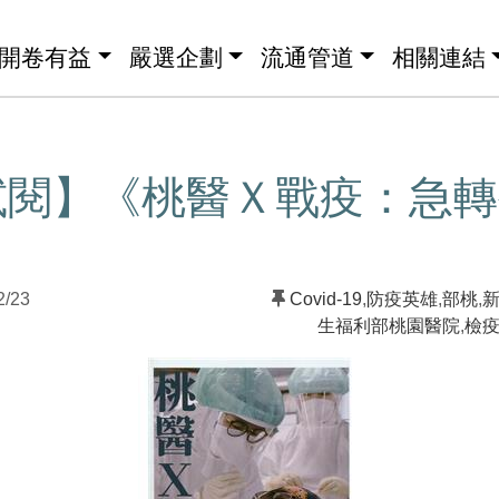
開卷有益
嚴選企劃
流通管道
相關連結
試閱】《桃醫Ｘ戰疫：急轉
2/23
Covid-19
,
防疫英雄
,
部桃
,
生福利部桃園醫院
,
檢