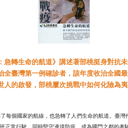
：急轉生命的航道》講述著部桃挺身對抗未
治全臺灣第一例確診者，
該年度收治全國最
世人的啟發，部桃屢次挑戰中如何化險為夷
轉了每個國家的航線，也急轉了人們生命的航道。臺灣
班正常行駛、同時堅守邊境防疫，成為國門之都的考