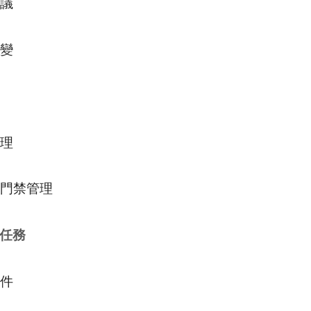
議
變
理
門禁管理
任務
件