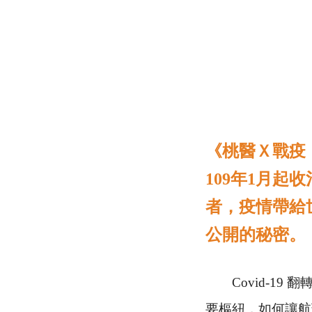
《桃醫Ｘ戰疫
109
年
1
月起收
者，疫情帶給
公開的秘密。
Covid-19
翻
要樞紐，如何讓航