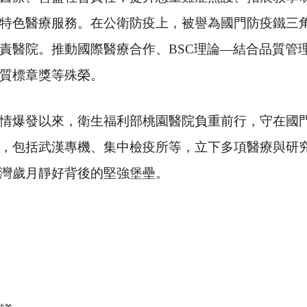
特色醫療服務。在公衛防疫上，被譽為國門防疫鐵三
責醫院。推動國際醫療合作、
BSC
理論
—
結合品質管
質標章獎等殊榮。
爆發以來，衛生福利部桃園醫院負重前行，守在國門
，包括武漢專機、集中檢疫所等，立下多項醫療與研
灣歲月靜好背後的堅強堡壘。