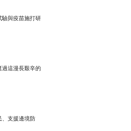
驗與疫苗施打研
過這漫長艱辛的
民、支援邊境防