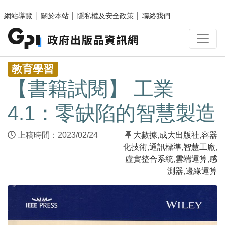
跳至主要內容區塊
網站導覽
│
關於本站
│
隱私權及安全政策
│
聯絡我們
:::
教育學習
【書籍試閱】 工業
4.1：零缺陷的智慧製造
上稿時間：2023/02/24
大數據
,
成大出版社
,
容器
化技術
,
通訊標準
,
智慧工廠
,
虛實整合系統
,
雲端運算
,
感
測器
,
邊緣運算