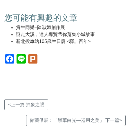
您可能有興趣的文章
賞牛同樂–陳淑媚創作展
謎走大溪，達人導覽帶你蒐集小城故事
新北投車站105歲生日慶 <驛。百年>
Facebook(另
Line(另
Plurk(另
開
開
開
新
新
新
視
視
視
窗)
窗)
窗)
<上一篇 抽象之眼
館藏借展：「黑華白光—器用之美」 下一篇>