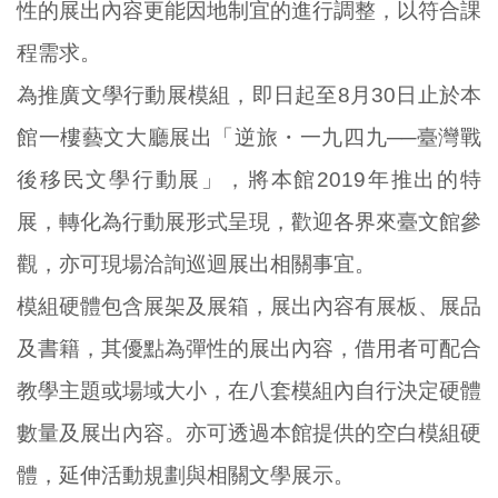
性的展出內容更能因地制宜的進行調整，以符合課
程需求。
為推廣文學行動展模組，即日起至8月30日止於本
館一樓藝文大廳展出「逆旅・一九四九──臺灣戰
後移民文學行動展」，將本館2019年推出的特
展，轉化為行動展形式呈現，歡迎各界來臺文館參
觀，亦可現場洽詢巡迴展出相關事宜。
模組硬體包含展架及展箱，展出內容有展板、展品
及書籍，其優點為彈性的展出內容，借用者可配合
教學主題或場域大小，在八套模組內自行決定硬體
數量及展出內容。亦可透過本館提供的空白模組硬
體，延伸活動規劃與相關文學展示。