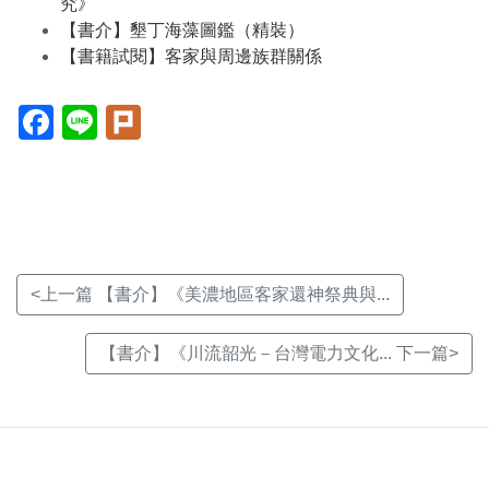
究》
【書介】墾丁海藻圖鑑（精裝）
【書籍試閱】客家與周邊族群關係
Facebook(另
Line(另
Plurk(另
開
開
開
新
新
新
視
視
視
窗)
窗)
窗)
<上一篇 【書介】《美濃地區客家還神祭典與...
【書介】《川流韶光－台灣電力文化... 下一篇>