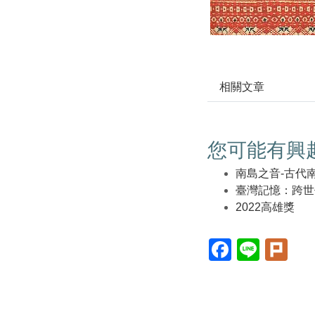
相關文章
您可能有興
南島之音-古代
臺灣記憶：跨世
2022高雄獎
Facebook(另
Line(另
Plur
開
開
開
新
新
新
視
視
視
窗)
窗)
窗)