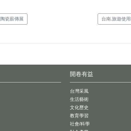
畫陶瓷薪傳展
台南.旅遊使用
開卷有益
台灣采風
生活藝術
文化歷史
教育學習
社會/科學