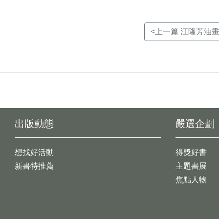
<上一篇 江隆芳油
出版動態
嚴選企劃
想找好活動
得獎好書
新書特推薦
主題書展
焦點人物