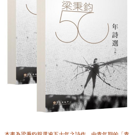
本書為梁秉鈞親選逾五十年之詩作，由青年期的「青